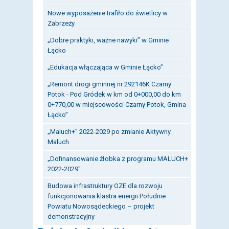
Nowe wyposażenie trafiło do świetlicy w
Zabrzeży
„Dobre praktyki, ważne nawyki” w Gminie
Łącko
„Edukacja włączająca w Gminie Łącko”
„Remont drogi gminnej nr 292146K Czarny
Potok - Pod Gródek w km od 0+000,00 do km
0+770,00 w miejscowości Czarny Potok, Gmina
Łącko”
„Maluch+” 2022-2029 po zmianie Aktywny
Maluch
„Dofinansowanie żłobka z programu MALUCH+
2022-2029"
Budowa infrastruktury OZE dla rozwoju
funkcjonowania klastra energii Południe
Powiatu Nowosądeckiego – projekt
demonstracyjny