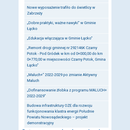
Nowe wyposażenie trafiło do świetlicy w
Zabrzeży
„Dobre praktyki, ważne nawyki” w Gminie
Łącko
„Edukacja włączająca w Gminie Łącko”
„Remont drogi gminnej nr 292146K Czarny
Potok - Pod Gródek w km od 0+000,00 do km
0+770,00 w miejscowości Czarny Potok, Gmina
Łącko”
„Maluch+” 2022-2029 po zmianie Aktywny
Maluch
„Dofinansowanie żłobka z programu MALUCH+
2022-2029"
Budowa infrastruktury OZE dla rozwoju
funkcjonowania klastra energii Południe
Powiatu Nowosądeckiego – projekt
demonstracyjny