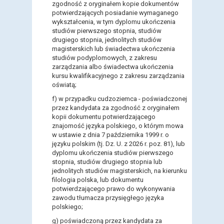
zgodność z oryginałem kopie dokumentów
potwierdzających posiadanie wymaganego
wykształcenia, w tym dyplomu ukończenia
studiów pierwszego stopnia, studiów
drugiego stopnia, jednolitych studiów
magisterskich lub świadectwa ukończenia
studiów podyplomowych, z zakresu
zarządzania albo świadectwa ukończenia
kursu kwalifikacyjnego z zakresu zarządzania
oświatą;
f)
w przypadku cudzoziemca - poświadczonej
przez kandydata za zgodność z oryginałem
kopii dokumentu potwierdzającego
znajomość języka polskiego, o którym mowa
w ustawie z dnia 7 października 1999 r. o
języku polskim (tj. Dz. U. z 2026 r. poz. 81), lub
dyplomu ukończenia studiów pierwszego
stopnia, studiów drugiego stopnia lub
jednolitych studiów magisterskich, na kierunku
filologia polska, lub dokumentu
potwierdzającego prawo do wykonywania
zawodu tłumacza przysięgłego języka
polskiego;
g)
poświadczoną przez kandydata za