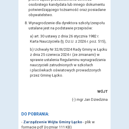
osobistego kandydata lub innego dokumentu
potwierdzającego tożsamość oraz posiadane
obywatelstwo.
Wynagrodzenie dla dyrektora szkoły/zespołu
ustalane jest na podstawie przepisów:
a) art. 30 ustawy z dnia 26 stycznia 1982 r.
Karta Nauczyciela (tj. Dz.U. z 2026 r. poz. 515),
b) Uchwały Nr 32/III/2024 Rady Gminy w Łącku
z dnia 25 czerwca 2024 r. (ze zmianami) w
sprawie ustalenia Regulaminu wynagradzania
nauczycieli zatrudnionych w szkołach
i placówkach oświatowych prowadzonych
przez Gminę Łącko.
WÓJT
(-) mgr Jan Dziedzina
DO POBRANIA:
-
Zarządzenie Wójta Gminy Łącko
- plik w
formacie pdf (rozmiar 111 KB)