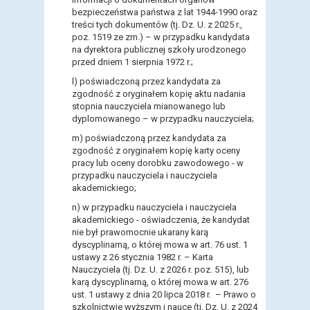
bezpieczeństwa państwa z lat 1944-1990 oraz
treści tych dokumentów (tj. Dz. U. z 2025 r.,
poz. 1519 ze zm.) – w przypadku kandydata
na dyrektora publicznej szkoły urodzonego
przed dniem 1 sierpnia 1972 r.;
l)
poświadczoną przez kandydata za
zgodność z oryginałem kopię aktu nadania
stopnia nauczyciela mianowanego lub
dyplomowanego – w przypadku nauczyciela;
m)
poświadczoną przez kandydata za
zgodność z oryginałem kopię karty oceny
pracy lub oceny dorobku zawodowego - w
przypadku nauczyciela i nauczyciela
akademickiego;
n)
w przypadku nauczyciela i nauczyciela
akademickiego - oświadczenia, że kandydat
nie był prawomocnie ukarany karą
dyscyplinarną, o której mowa w art. 76 ust. 1
ustawy z 26 stycznia 1982 r. – Karta
Nauczyciela (tj. Dz. U. z 2026 r. poz. 515), lub
karą dyscyplinarną, o której mowa w art. 276
ust. 1 ustawy z dnia 20 lipca 2018 r. – Prawo o
szkolnictwie wyższym i nauce (tj. Dz. U. z 2024