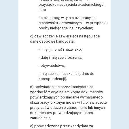
przypadku nauczyciela akademickiego,
albo
- stażu pracy, w tym stażu pracy na
stanowisku kierowniczym – w przypadku
osoby niebędącej nauczycielem;
c)
oświadczenie zawierające następujące
dane osobowe kandydata:
- imię (imiona) i nazwisko,
- datę i miejsce urodzenia,
- obywatelstwo,
- miejsce zamieszkania (adres do
korespondencji);
d)
poświadczone przez kandydata za
zgodność z oryginałem kopie dokumentów
potwierdzających posiadanie wymaganego
stażu pracy, o którym mowa w lit. b: świadectw
pracy, zaświadczeń o zatrudnieniu lub innych
dokumentów potwierdzających okres
zatrudnienia;
e)
poświadczone przez kandydata za