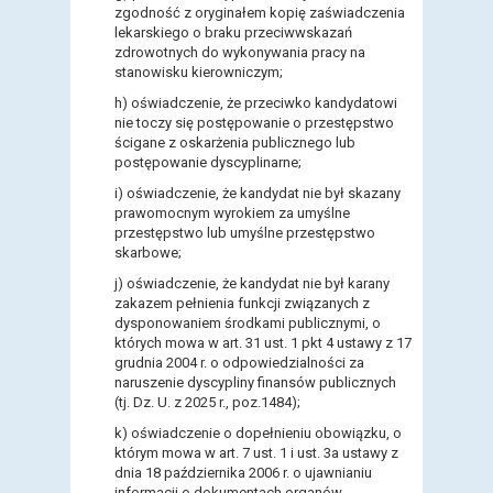
zgodność z oryginałem kopię zaświadczenia
lekarskiego o braku przeciwwskazań
zdrowotnych do wykonywania pracy na
stanowisku kierowniczym;
h)
oświadczenie, że przeciwko kandydatowi
nie toczy się postępowanie o przestępstwo
ścigane z oskarżenia publicznego lub
postępowanie dyscyplinarne
;
i)
oświadczenie, że kandydat nie był skazany
prawomocnym wyrokiem za umyślne
przestępstwo lub umyślne przestępstwo
skarbowe;
j)
oświadczenie, że kandydat nie był karany
zakazem pełnienia funkcji związanych z
dysponowaniem środkami publicznymi, o
których mowa w art. 31 ust. 1 pkt 4 ustawy z 17
grudnia 2004 r. o odpowiedzialności za
naruszenie dyscypliny finansów publicznych
(tj. Dz. U. z 2025 r., poz.1484);
k)
oświadczenie o dopełnieniu obowiązku, o
którym mowa w art. 7 ust. 1 i ust. 3a ustawy z
dnia 18 października 2006 r. o ujawnianiu
informacji o dokumentach organów