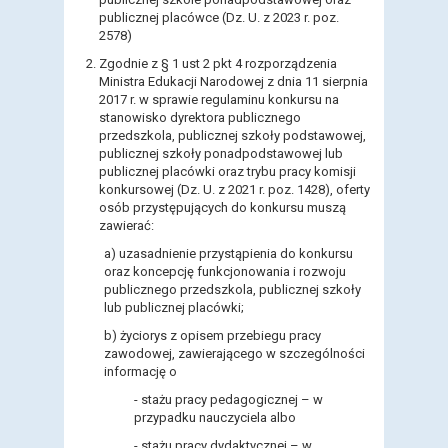
publicznej placówce (Dz. U. z 2023 r. poz.
2578)
Zgodnie z
§
1 ust 2 pkt 4 rozporządzenia
Ministra Edukacji Narodowej z dnia 11 sierpnia
2017 r.
w sprawie regulaminu konkursu na
stanowisko dyrektora publicznego
przedszkola, publicznej szkoły podstawowej,
publicznej szkoły ponadpodstawowej lub
publicznej placówki oraz trybu pracy komisji
konkursowej
(Dz. U. z 2021 r. poz. 1428),
oferty
osób przystępujących do konkursu muszą
zawierać:
a)
uzasadnienie przystąpienia do konkursu
oraz koncepcję funkcjonowania i rozwoju
publicznego przedszkola, publicznej szkoły
lub publicznej placówki;
b)
życiorys z opisem przebiegu pracy
zawodowej, zawierającego w szczególności
informację o
- stażu pracy pedagogicznej – w
przypadku nauczyciela albo
- stażu pracy dydaktycznej – w