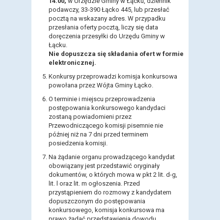
14.00,
w Urzędzie Gminy w Łącku, dziennik
podawczy, 33-390 Łącko 445, lub przesłać
pocztą na wskazany adres. W przypadku
przesłania oferty pocztą, liczy się data
doręczenia przesyłki do Urzędu Gminy w
Łącku.
Nie dopuszcza się składania ofert w formie
elektronicznej.
Konkursy przeprowadzi komisja konkursowa
powołana przez Wójta Gminy Łącko.
O terminie i miejscu przeprowadzenia
postępowania konkursowego kandydaci
zostaną powiadomieni przez
Przewodniczącego komisji pisemnie nie
później niż na 7 dni przed terminem
posiedzenia komisji.
Na żądanie organu prowadzącego kandydat
obowiązany jest przedstawić oryginały
dokumentów, o których mowa w pkt 2 lit. d-g,
lit. l oraz lit. m ogłoszenia. Przed
przystąpieniem do rozmowy z kandydatem
dopuszczonym do postępowania
konkursowego, komisja konkursowa ma
prawo żądać przedstawienia dowodu