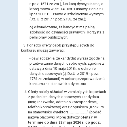
r. poz. 1571 ze zm.), lub karą dyscyplinarną, o
której mowa w art. 140 ust.1 ustawy z dnia 27
lipca 2005 r. – Prawo o szkolnictwie wyższym
(Dz. U. z 2017 r. poz. 2183, ze zm.);
o)
oświadczenie, że kandydat ma pełną
zdolność do czynności prawnych i korzysta z
pełni praw publicznych;
3. Ponadto oferty osób przystępujących do
konkursu muszą zawierać:
- oświadczenie, że kandydat wyraża zgodę na
przetwarzanie danych osobowych, zgodnie z
ustawą z dnia 10 maja 2018 r. o ochronie
danych osobowych (tj. Dz.U. z 2019 r. poz.
1781 ze zmianami) w celach przeprowadzenia
konkursu na stanowisko dyrektora.
Oferty należy składać w zamkniętych kopertach
z podaniem danych osobowych kandydata
(imię i nazwisko, adres do korespondencji,
telefon kontaktowy) oraz dopiskiem „Konkurs
na stanowisko dyrektora …………………” (podać
nazwę placówki, której dotyczy oferta)”
w
terminie do dnia 22 maja 2026 r. do godz.